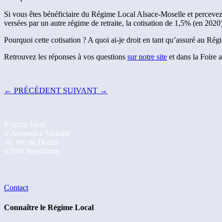
Si vous êtes bénéficiaire du Régime Local Alsace-Moselle et percev
versées par un autre régime de retraite, la cotisation de 1,5% (en 202
Pourquoi cette cotisation ? A quoi ai-je droit en tant qu’assuré au Rég
Retrouvez les réponses à vos questions
sur notre site
et dans la Foire 
←
PRÉCÉDENT
SUIVANT
→
Régime local
d’Assurance Maladie
36, rue du Doubs
67000 Strasbourg
Contact
Connaître le Régime Local